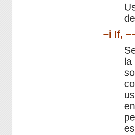
Us
de
−i If, 
Se
la
so
co
us
en
pe
es