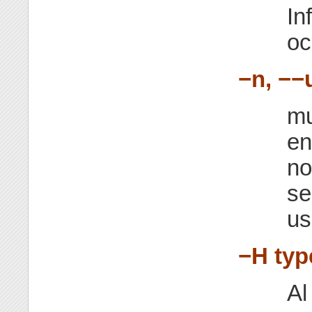
In
oc
−n, −−
mu
en
no
se
us
−H typ
Al