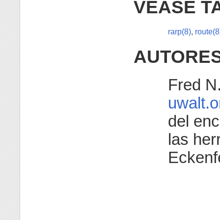
VÉASE T
rarp(8)
,
route(8
AUTORE
Fred N
uwalt.o
del en
las her
Eckenf