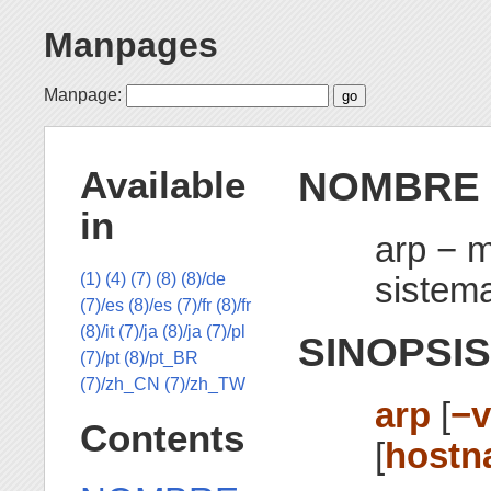
Manpages
Manpage:
NOMBRE
Available
in
arp − 
sistem
(1)
(4)
(7)
(8)
(8)/de
(7)/es
(8)/es
(7)/fr
(8)/fr
(8)/it
(7)/ja
(8)/ja
(7)/pl
SINOPSIS
(7)/pt
(8)/pt_BR
(7)/zh_CN
(7)/zh_TW
arp
[
−
Contents
[
hostn