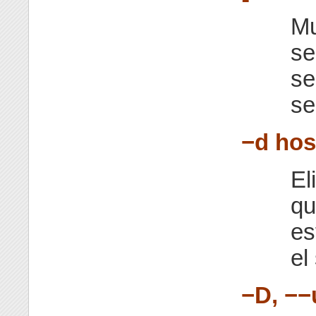
Mu
se
se
se
−d hos
El
qu
es
el
−D, −−