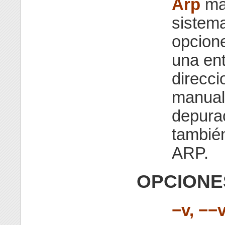
Arp
man
sistem
opcione
una en
direcci
manual
depura
también
ARP.
OPCIONE
−v, −−