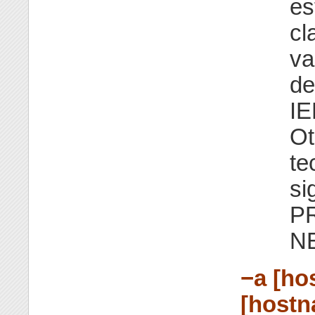
es
cl
va
de
IE
Ot
te
si
PR
N
−a [ho
[hostn