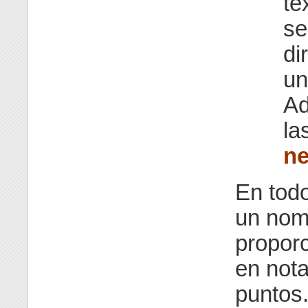
te
se
di
un
Ad
la
n
En tod
un nom
propor
en not
puntos