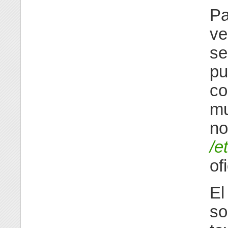
Pa
ve
se
pu
co
mu
no
/e
ofi
El
so