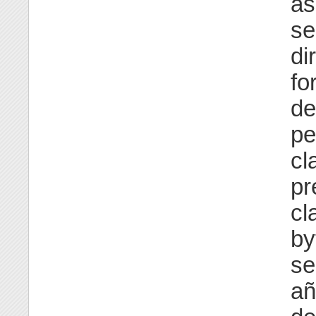
as
se
di
fo
de
pe
cl
pr
cl
by
se
añ