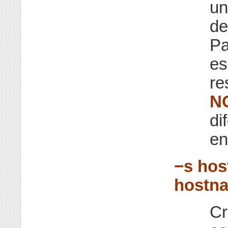
un
de
Pa
es
re
N
di
en
−s hos
hostn
Cr