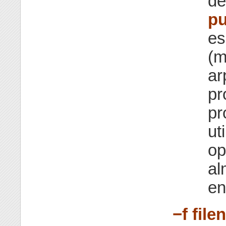
de
p
es
(m
ar
pr
pr
ut
op
al
en
−f file