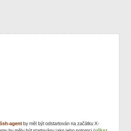
Ssh-agent
by měl být odstartován na začátku X-
my by měly být startovány jako jeho potomci (
příkaz