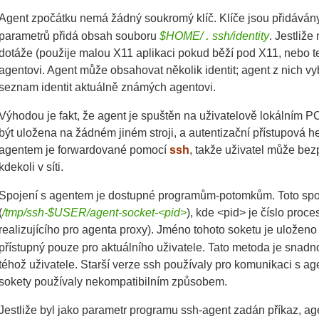
Agent zpočátku nemá žádný soukromý klíč. Klíče jsou přidáván
.
parametrů přidá obsah souboru
$HOME/
ssh/identity
. Jestliž
dotáže (použije malou X11 aplikaci pokud běží pod X11, nebo te
agentovi. Agent může obsahovat několik identit; agent z nich v
seznam identit aktuálně známých agentovi.
Výhodou je fakt, že agent je spuštěn na uživatelově lokálním P
být uložena na žádném jiném stroji, a autentizační přístupová he
agentem je forwardované pomocí
ssh
, takže uživatel může bez
kdekoli v síti.
Spojení s agentem je dostupné programům-potomkům. Toto spoj
(
/tmp/ssh-$USER/agent-socket-<pid>
), kde <pid> je číslo pro
realizujícího pro agenta proxy). Jméno tohoto soketu je uložen
přístupný pouze pro aktuálního uživatele. Tato metoda je snadn
téhož uživatele. Starší verze ssh používaly pro komunikaci s
sokety používaly nekompatibilním způsobem.
Jestliže byl jako parametr programu ssh-agent zadán příkaz, ag