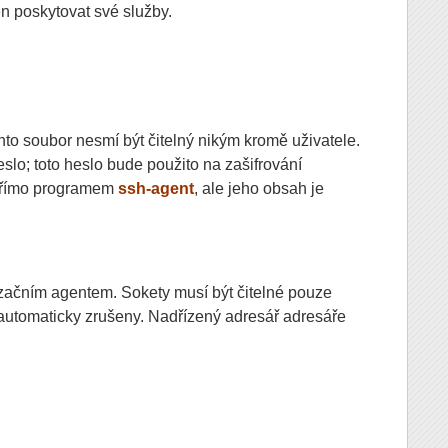
n poskytovat své služby.
nto soubor nesmí být čitelný nikým kromě uživatele.
slo; toto heslo bude použito na zašifrování
 přímo programem
ssh-agent
, ale jeho obsah je
izačním agentem. Sokety musí být čitelné pouze
 automaticky zrušeny. Nadřízený adresář adresáře