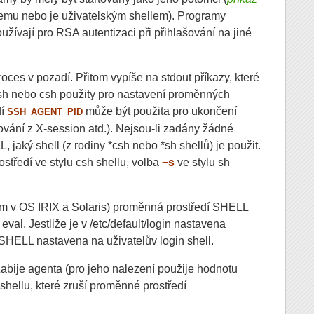
temu nebo je uživatelským shellem). Programy
užívají pro RSA autentizaci při přihlašování na jiné
oces v pozadí. Přitom vypíše na stdout příkazy, které
sh nebo csh použity pro nastavení proměnných
dí
může být použita pro ukončení
SSH_AGENT_PID
šování z X-session atd.). Nejsou-li zadány žádné
 jaký shell (z rodiny *csh nebo *sh shellů) je použit.
tředí ve stylu csh shellu, volba
−s
ve stylu sh
m v OS IRIX a Solaris) proměnná prostředí SHELL
val. Jestliže je v /etc/default/login nastavena
HELL nastavena na uživatelův login shell.
bije agenta (pro jeho nalezení použije hodnotu
 shellu, které zruší proměnné prostředí