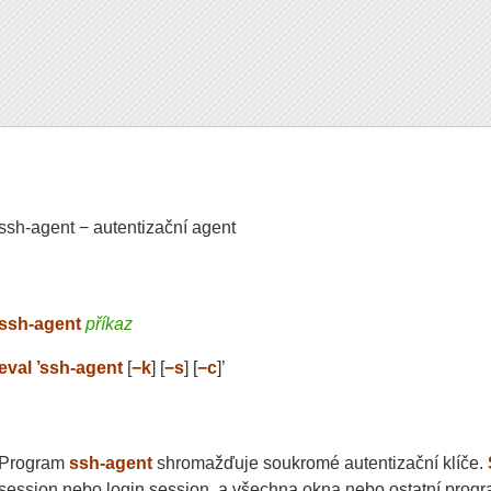
ssh-agent − autentizační agent
ssh-agent
příkaz
eval ’ssh-agent
[
−k
] [
−s
] [
−c
]’
Program
ssh-agent
shromažďuje soukromé autentizační klíče.
session nebo login session, a všechna okna nebo ostatní progra