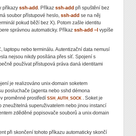
y příkazy
ssh-add
. Příkaz
ssh-add
při spuštění bez
e má soubor přístupové heslo,
ssh-add
se na něj
rminál pokud běží bez X). Potom zašle identitu
ybere správnou automaticky. Příkaz
ssh-add −l
vypíše
C, laptopu nebo terminálu. Autentizační data nemusí
sla nejsou nikdy posílána přes síť. Spojení s
pečně používat přístupová práva daná identitami
ení je realizováno unix-domain soketem
cesu posluchače (agenta nebo sshd démona
o v proměnné prostředí
. Soket je
SSH_AUTH_SOCK
o zneužitelná superuživatelem nebo jinou instancí
 agentem zděděné popisovače souborů a unix-domain
ent při skončení tohoto příkazu automaticky skončí