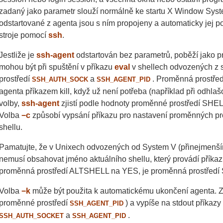
zadaný jako parametr slouží normálně ke startu X Window Sys
odstartované z agenta jsou s ním propojeny a automaticky jej po
stroje pomocí
ssh
.
Jestliže je
ssh-agent
odstartován bez parametrů, poběží jako pr
mohou být při spuštění v příkazu
eval
v shellech odvozených z 
prostředí
a
. Proměnná prostře
SSH_AUTH_SOCK
SSH_AGENT_PID
agenta příkazem kill, když už není potřeba (například při odhla
volby,
ssh-agent
zjistí podle hodnoty proměnné prostředí SHELL,
Volba
−c
způsobí vypsání příkazu pro nastavení proměnných pros
shellu.
Pamatujte, že v Unixech odvozených od System V (přinejmenší
nemusí obsahovat jméno aktuálního shellu, který provádí příkaz e
proměnná prostředí ALTSHELL na YES, je proměnná prostředí S
Volba
−k
může být použita k automatickému ukončení agenta. Za
proměnné prostředí
) a vypíše na stdout příkazy
SSH_AGENT_PID
a
.
SSH_AUTH_SOCKET
SSH_AGENT_PID