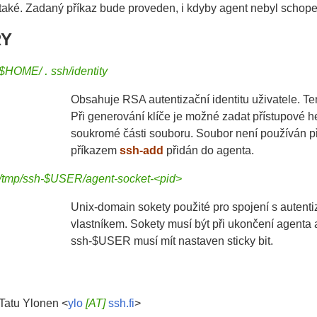
také. Zadaný příkaz bude proveden, i kdyby agent nebyl schope
Y
.
$HOME/
ssh/identity
Obsahuje RSA autentizační identitu uživatele. Te
Při generování klíče je možné zadat přístupové he
soukromé části souboru. Soubor není používán
příkazem
ssh-add
přidán do agenta.
/tmp/ssh-$USER/agent-socket-<pid>
Unix-domain sokety použité pro spojení s autent
vlastníkem. Sokety musí být při ukončení agenta
ssh-$USER musí mít nastaven sticky bit.
Tatu Ylonen <
ylo
[AT]
ssh.fi
>