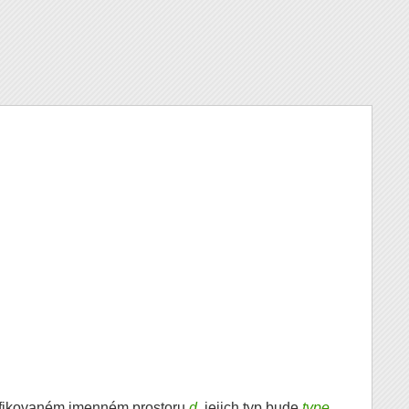
cifikovaném jmenném prostoru
d
, jejich typ bude
type
,