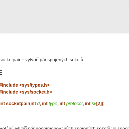
socketpair − vytvoří pár spojených soketů
E
#include <sys/types.h>
#include <sys/socket.h>
int socketpair(int
d
, int
type
, int
protocol
, int
sv
[2]);
Volání vytvoří pár nepojmenovaných spojených soketů ve spe