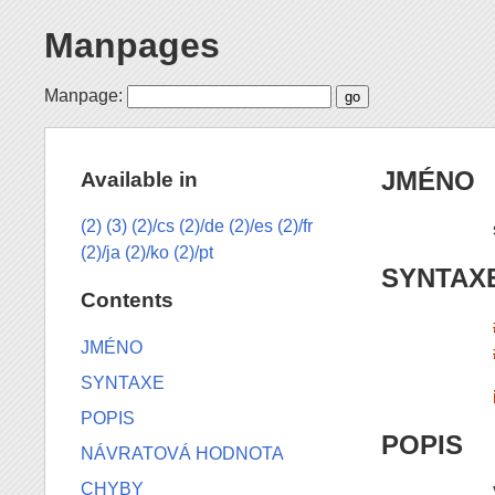
Manpages
Manpage:
JMÉNO
Available in
(2)
(3)
(2)/cs
(2)/de
(2)/es
(2)/fr
(2)/ja
(2)/ko
(2)/pt
SYNTAX
Contents
JMÉNO
SYNTAXE
POPIS
POPIS
NÁVRATOVÁ HODNOTA
CHYBY