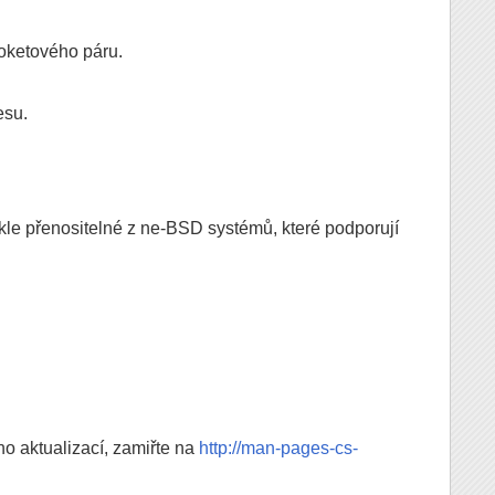
soketového páru.
esu.
kle přenositelné z ne-BSD systémů, které podporují
o aktualizací, zamiřte na
http://man-pages-cs-