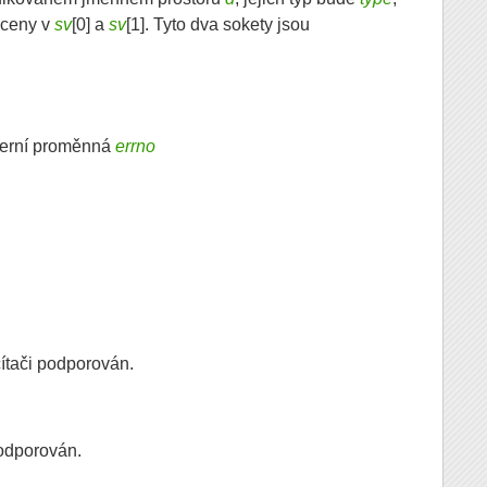
áceny v
sv
[0] a
sv
[1]. Tyto dva sokety jsou
xterní proměnná
errno
ítači podporován.
podporován.