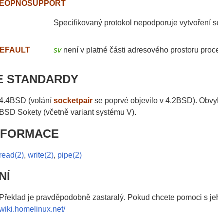
EOPNOSUPPORT
Specifikovaný protokol nepodporuje vytvoření 
EFAULT
sv
není v platné části adresového prostoru proc
E STANDARDY
4.4BSD (volání
socketpair
se poprvé objevilo v 4.2BSD). Obvy
BSD Sokety (včetně variant systému V).
INFORMACE
read(2)
,
write(2)
,
pipe(2)
NÍ
Překlad je pravděpodobně zastaralý. Pokud chcete pomoci s jeh
wiki.homelinux.net/