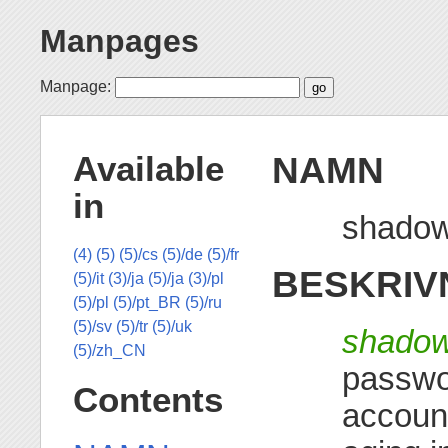
Manpages
Manpage:
NAMN
Available
in
shadow 
(4)
(5)
(5)/cs
(5)/de
(5)/fr
BESKRIV
(5)/it
(3)/ja
(5)/ja
(3)/pl
(5)/pl
(5)/pt_BR
(5)/ru
(5)/sv
(5)/tr
(5)/uk
shado
(5)/zh_CN
passwor
Contents
accoun