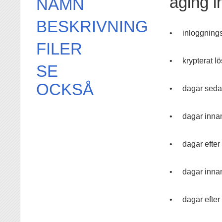
aging i
NAMN
BESKRIVNING
•
inloggnin
FILER
•
krypterat l
SE
OCKSÅ
•
dagar seda
•
dagar innan
•
dagar efter
•
dagar inna
•
dagar efter