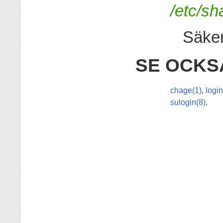
/etc/s
Säker
SE OCKS
chage(1)
,
login
sulogin(8)
.