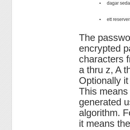
•
dagar sedan
•
ett reservera
The password
encrypted p
characters 
a thru z, A t
Optionally it
This means
generated u
algorithm. F
it means th