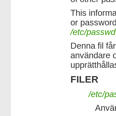
This inform
or password
/etc/passwd
Denna fil få
användare 
upprätthålla
FILER
/etc/p
Använ