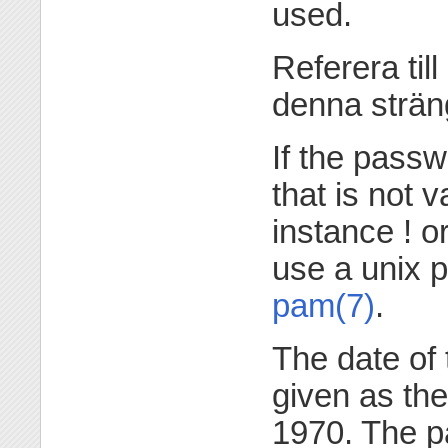
used.
Referera till
denna strän
If the passw
that is not v
instance ! or
use a unix p
pam(7)
.
The date of
given as th
1970. The 