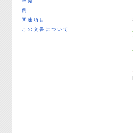
準 拠
例
関 連 項 目
こ の 文 書 に つ い て