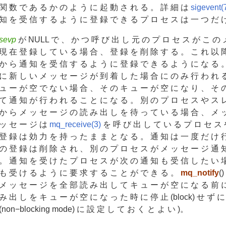
関 数 で あ る か の よ う に 起 動 さ れ る 。 詳 細 は
sigevent(
知 を 受 信 す る よ う に 登 録 で き る プ ロ セ ス は 一 つ だ 
sevp
が NULL で 、 か つ 呼 び 出 し 元 の プ ロ セ ス が こ の 
現 在 登 録 し て い る 場 合 、 登 録 を 削 除 す る 。 こ れ 以 
か ら 通 知 を 受 信 す る よ う に 登 録 で き る よ う に な る 
に 新 し い メ ッ セ ー ジ が 到 着 し た 場 合 に の み 行 わ れ 
ュ ー が 空 で な い 場 合 、 そ の キ ュ ー が 空 に な り 、 そ 
て 通 知 が 行 わ れ る こ と に な る 。 別 の プ ロ セ ス や ス 
か ら メ ッ セ ー ジ の 読 み 出 し を 待 っ て い る 場 合 、 メ 
ッ セ ー ジ は
mq_receive(3)
を 呼 び 出 し て い る プ ロ セ ス 
登 録 は 効 力 を 持 っ た ま ま と な る 。 通 知 は 一 度 だ け 
の 登 録 は 削 除 さ れ 、 別 の プ ロ セ ス が メ ッ セ ー ジ 通 
。 通 知 を 受 け た プ ロ セ ス が 次 の 通 知 も 受 信 し た い 
も 受 け る よ う に 要 求 す る こ と が で き る 。
mq_notify
(
メ ッ セ ー ジ を 全 部 読 み 出 し て キ ュ ー が 空 に な る 前 
み 出 し を キ ュ ー が 空 に な っ た 時 に 停 止 (block) せ ず 
(non−blocking mode) に 設 定 し て お く と よ い )。