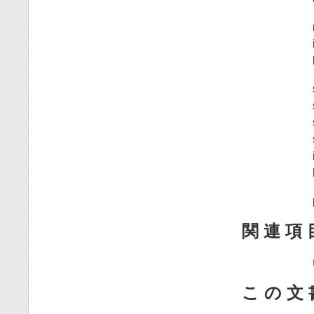
関 連 項 
こ の 文 