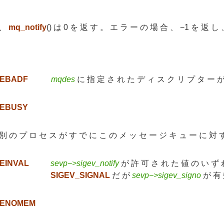
 、
mq_notify
() は 0 を 返 す 。 エ ラ ー の 場 合 、 −1 を 返 し
EBADF
mqdes
に 指 定 さ れ た デ ィ ス ク リ プ タ ー が
EBUSY
別 の プ ロ セ ス が す で に こ の メ ッ セ ー ジ キ ュ ー に 対 
EINVAL
sevp−>sigev_notify
が 許 可 さ れ た 値 の い ず 
SIGEV_SIGNAL
だ が
sevp−>sigev_signo
が 有 
ENOMEM