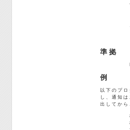
準 拠
例
以 下 の プ ロ 
し 、 通 知 は 
出 し て か ら 