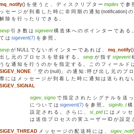
mq_notify
() を 使 う と 、 デ ィ ス ク リ プ タ ー
mqdes
で 参 照
ッ セ ー ジ が 到 着 し た 時 に 非 同 期 の 通 知 (notification
解 除 を 行 っ た り で き る 。
sevp
引 き 数 は
sigevent
構 造 体 へ の ポ イ ン タ ー で あ る 
て は
sigevent(7)
を 参 照 。
sevp
が NULL で な い ポ イ ン タ ー で あ れ ば 、
mq_notify
(
出 し 元 の プ ロ セ ス を 登 録 す る 。
sevp
が 指 す
sigevent
う な 通 知 を 行 う の か を 指 定 す る 。 こ の フ ィ ー ル ド 
SIGEV_NONE
「 空 の (null)」 の 通 知 : 呼 び 出 し 元 の プ
際 に は メ ッ セ ー ジ が 到 着 し た 時 に 通 知 は 送 ら れ な 
SIGEV_SIGNAL
sigev_signo
で 指 定 さ れ た シ グ ナ ル を 送 っ
に つ い て は
sigevent(7)
を 参 照 。
siginfo_t
構 
設 定 さ れ る 。 さ ら に 、
si_pid
に は メ ッ セ 
は 送 信 プ ロ セ ス の 実 ユ ー ザ ー ID が 設 定 
SIGEV_THREAD
メ ッ セ ー ジ の 配 送 時 に は 、
sigev_noti