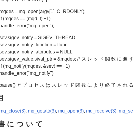
mqdes = mq_open(argv[1], O_RDONLY);
if (mqdes == (mqd_t) −1)
handle_error("mq_open");
sev.sigev_notify = SIGEV_THREAD;
sev.sigev_notify_function = tfunc;
sev.sigev_notify_attributes = NULL;
sev.sigev_value.sival_ptr = &mqdes; /* ス レ ッ ド 関 数 に 渡 
if (mq_notify(mqdes, &sev) == −1)
handle_error("mq_notify");
pause(); /* プ ロ セ ス は ス レ ッ ド 関 数 に よ り 終 了 さ れ る *
目
mq_close(3)
,
mq_getattr(3)
,
mq_open(3)
,
mq_receive(3)
,
mq_se
書 に つ い て