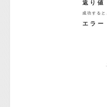
返 り 値
成 功 す る と
エ ラ ー