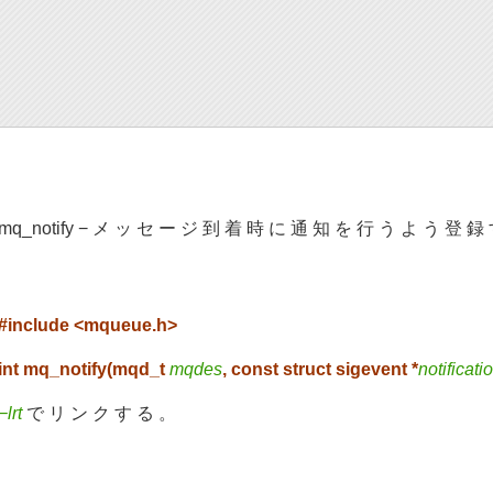
mq_notify − メ ッ セ ー ジ 到 着 時 に 通 知 を 行 う よ う 登 録
#include <mqueue.h>
int mq_notify(mqd_t
mqdes
, const struct sigevent *
notificati
−lrt
で リ ン ク す る 。