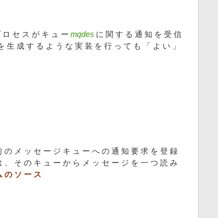
プ ロ セ ス が キ ュ ー
mqdes
に 関 す る 通 知 を 受 信
 生 成 す る よ う な 実 装 を 行 っ て も 「 よ い 」
前 の メ ッ セ ー ジ キ ュ ー へ の 通 知 要 求 を 登 録
は 、 そ の キ ュ ー か ら メ ッ セ ー ジ を 一 つ 読 み
ム の ソ ー ス