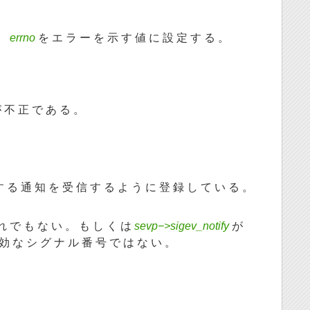
 、
errno
を エ ラ ー を 示 す 値 に 設 定 す る 。
 不 正 で あ る 。
す る 通 知 を 受 信 す る よ う に 登 録 し て い る 。
れ で も な い 。 も し く は
sevp−>sigev_notify
が
効 な シ グ ナ ル 番 号 で は な い 。