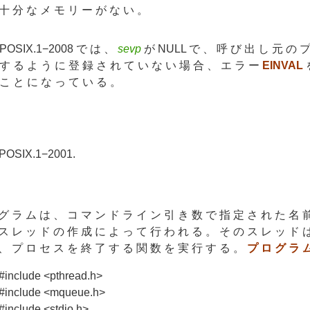
十 分 な メ モ リ ー が な い 。
POSIX.1−2008 で は 、
sevp
が NULL で 、 呼 び 出 し 元 の 
す る よ う に 登 録 さ れ て い な い 場 合 、 エ ラ ー
EINVAL
を
こ と に な っ て い る 。
POSIX.1−2001.
グ ラ ム は 、 コ マ ン ド ラ イ ン 引 き 数 で 指 定 さ れ た 名 
ス レ ッ ド の 作 成 に よ っ て 行 わ れ る 。 そ の ス レ ッ ド 
、 プ ロ セ ス を 終 了 す る 関 数 を 実 行 す る 。
プ ロ グ ラ 
#include <pthread.h>
#include <mqueue.h>
#include <stdio.h>