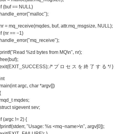
if (buf == NULL)
handle_error("malloc");
nr = mq_receive(mqdes, buf, attr.mq_msgsize, NULL);
if (nr == −1)
handle_error("mq_receive");
printf("Read %zd bytes from MQ\n", nr);
free(buf);
exit(EXIT_SUCCESS); /* プ ロ セ ス を 終 了 す る */ }
int
main(int argc, char *argv[])
{
mqd_t mqdes;
struct sigevent sev;
if (argc != 2) {
fprintf(stderr, "Usage: %s <mq−name>\n", argv[0]);
exit(EXIT_FAILURE); }