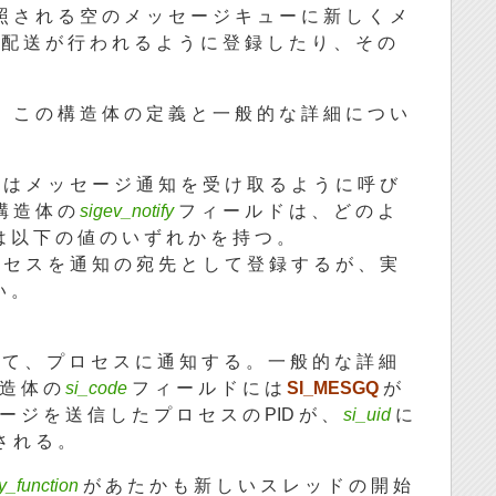
 さ れ る 空 の メ ッ セ ー ジ キ ュ ー に 新 し く メ
) の 配 送 が 行 わ れ る よ う に 登 録 し た り 、 そ の
。 こ の 構 造 体 の 定 義 と 一 般 的 な 詳 細 に つ い
) は メ ッ セ ー ジ 通 知 を 受 け 取 る よ う に 呼 び
構 造 体 の
sigev_notify
フ ィ ー ル ド は 、 ど の よ
は 以 下 の 値 の い ず れ か を 持 つ 。
 ロ セ ス を 通 知 の 宛 先 と し て 登 録 す る が 、 実
い 。
 て 、 プ ロ セ ス に 通 知 す る 。 一 般 的 な 詳 細
造 体 の
si_code
フ ィ ー ル ド に は
SI_MESGQ
が
ー ジ を 送 信 し た プ ロ セ ス の PID が 、
si_uid
に
さ れ る 。
fy_function
が あ た か も 新 し い ス レ ッ ド の 開 始