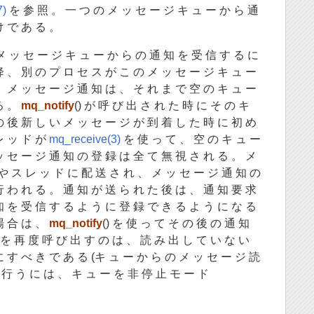
7)
を 参 照 。 一 つ の メ ッ セ ー ジ キ ュ ー か ら 通
け で あ る 。
メ ッ セ ー ジ キ ュ ー か ら の 通 知 を 受 信 す る に
降 、 別 の プ ロ セ ス が こ の メ ッ セ ー ジ キ ュ ー
。 メ ッ セ ー ジ 通 知 は 、 そ れ ま で 空 の キ ュ ー
る 。
mq_notify
() が 呼 び 出 さ れ た 時 に そ の キ
の 後 新 し い メ ッ セ ー ジ が 到 着 し た 時 に 初 め
レ ッ ド が
mq_receive(3)
を 使 っ て 、 空 の キ ュ ー
ッ セ ー ジ 通 知 の 登 録 は 全 て 無 視 さ れ る 。 メ
や ス レ ッ ド に 配 送 さ れ 、 メ ッ セ ー ジ 通 知 の
行 わ れ る 。 通 知 が 送 ら れ た 後 は 、 通 知 要 求
知 を 受 信 す る よ う に 登 録 で き る よ う に な る
場 合 は 、
mq_notify
() を 使 っ て そ の 後 の 通 知
) を 再 度 呼 び 出 す の は 、 読 み 出 し て い な い
に す べ き で あ る (キ ュ ー か ら の メ ッ セ ー ジ 読
に 行 う に は 、 キ ュ ー を 非 停 止 モ ー ド