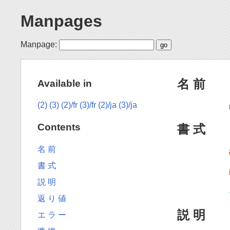
Manpages
Manpage:
名 前
Available in
(2)
(3)
(2)/fr
(3)/fr
(2)/ja
(3)/ja
Contents
書 式
名 前
書 式
説 明
返 り 値
説 明
エ ラ ー