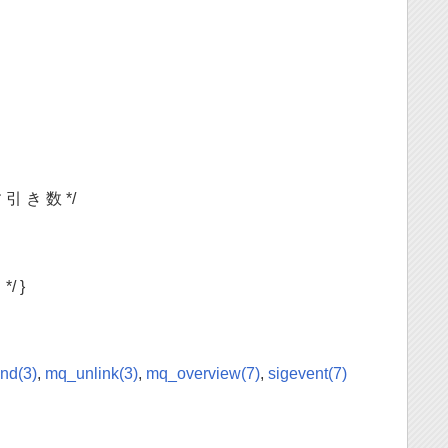
す 引 き 数 */
/ }
nd(3)
,
mq_unlink(3)
,
mq_overview(7)
,
sigevent(7)