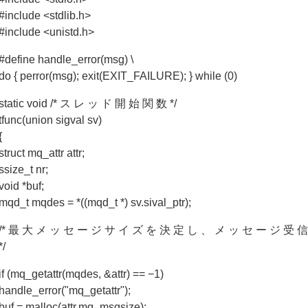
#include <stdlib.h>
#include <unistd.h>
#define handle_error(msg) \
do { perror(msg); exit(EXIT_FAILURE); } while (0)
static void /* ス レ ッ ド 開 始 関 数 */
tfunc(union sigval sv)
{
struct mq_attr attr;
ssize_t nr;
void *buf;
mqd_t mqdes = *((mqd_t *) sv.sival_ptr);
/* 最 大 メ ッ セ ー ジ サ イ ズ を 決 定 し 、 メ ッ セ ー ジ 受 
*/
if (mq_getattr(mqdes, &attr) == −1)
handle_error("mq_getattr");
buf = malloc(attr.mq_msgsize);