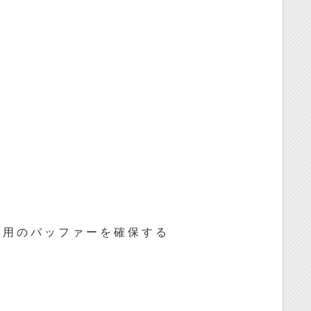
信 用 の バ ッ フ ァ ー を 確 保 す る