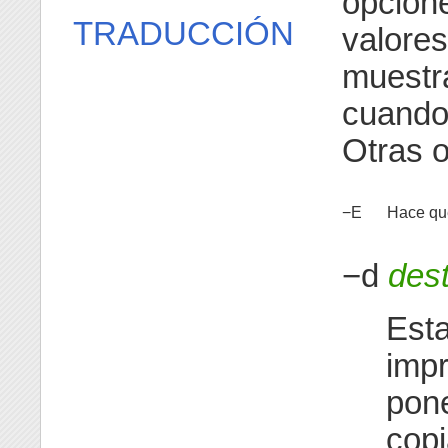
opcione
TRADUCCIÓN
valore
muestr
cuando
Otras 
−E
Hace que
−d
dest
Est
impr
pon
copi