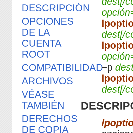
dest[/c
DESCRIPCIÓN
opción
OPCIONES
lpopti
DE LA
dest[/c
CUENTA
lpopti
ROOT
opción
−p
dest
COMPATIBILIDAD
lpopti
ARCHIVOS
dest[/c
VÉASE
DESCRIP
TAMBIÉN
DERECHOS
lpopti
DE COPIA