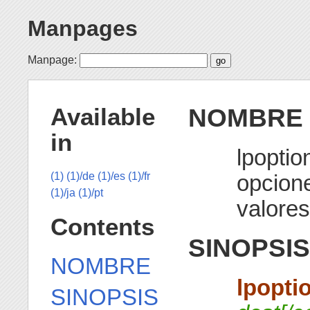
Manpages
Manpage:
NOMBRE
Available
in
lpoptio
opcione
(1)
(1)/de
(1)/es
(1)/fr
(1)/ja
(1)/pt
valore
Contents
SINOPSIS
NOMBRE
lpopti
SINOPSIS