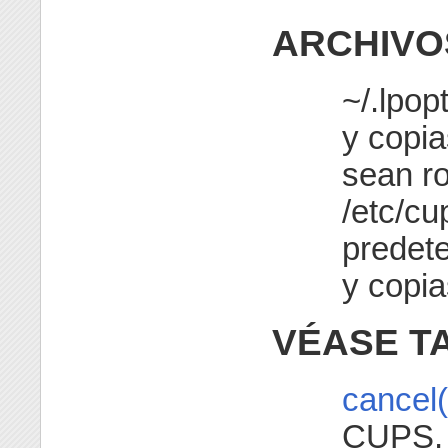
ARCHIVO
~/.lpop
y copia
sean ro
/etc/cu
predete
y copia
VÉASE T
cancel(
CUPS,