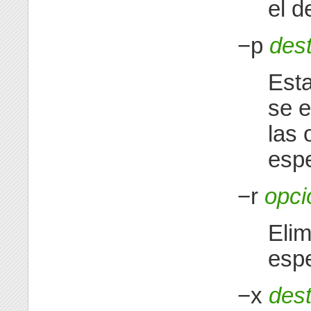
el d
−p
dest
Esta
se e
las 
espe
−r
opci
Elim
espe
−x
dest