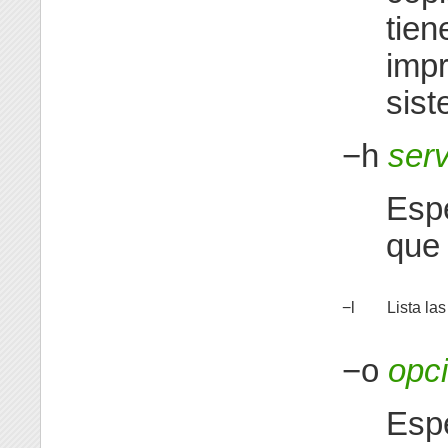
tien
impr
sist
−h
serv
Espe
que 
−l
Lista la
−o
opc
Espe