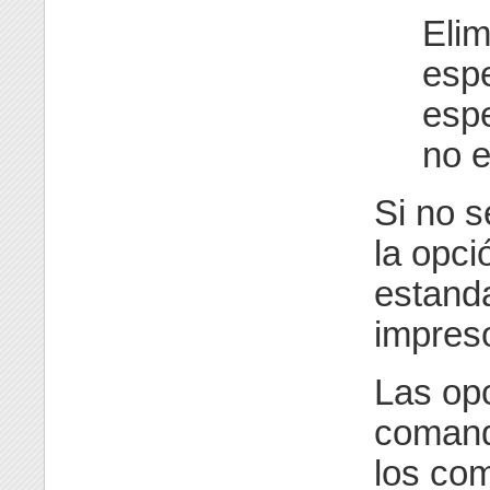
Elim
espe
espe
no e
Si no 
la opc
estanda
impreso
Las opc
coman
los co