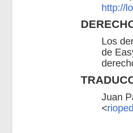
http://l
DERECHO
Los de
de Eas
derech
TRADUCC
Juan P
<
riope