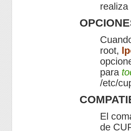
realiza
OPCIONE
Cuando 
root,
l
opcion
para
to
/etc/cu
COMPATI
El co
de CU