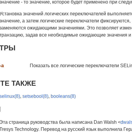
значение - то значение, которое будет применено при сле
Установка значений логических переключателей выполняет
значение, а затем логические переключатели фиксируются, 
заменяются ожидающими значениями. Это позволяет измени
транзацию, задав все необходимые ожидающие значения и
ЕТРЫ
-a
Показать все логические переключатели SELi
ТЕ ТАКЖЕ
selinux(8)
,
setsebool(8)
,
booleans(8)
Ы
Эта страница руководства была написана Dan Walsh <
dwal
Tresys Technology. Перевод на русский язык выполнила Ге