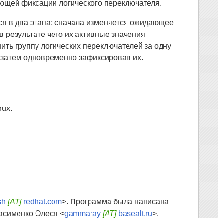
дующей фиксации логического переключателя.
ся в два этапа; сначала изменяется ожидающее
в результате чего их активные значения
ть группу логических переключателей за одну
 затем одновременно зафиксировав их.
nux.
sh
[AT]
redhat.com
>. Программа была написана
расименко Олеся <
gammaray
[AT]
basealt.ru
>.