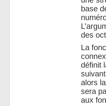
base d
numéro
L’argu
des oct
La fon
connex
définit
suivant
alors l
sera p
aux fo