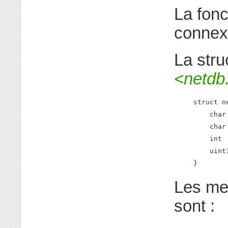
La fon
connex
La stru
<netdb
struct ne
    char
    char
    int 
    uint
}
Les me
sont :