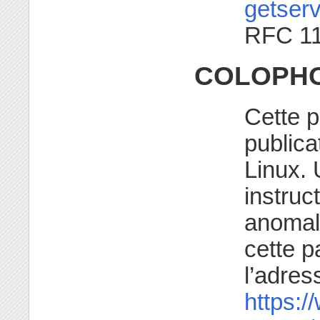
getserv
RFC 1
COLOPH
Cette p
publica
Linux. 
instruc
anomali
cette p
l’adres
https:/