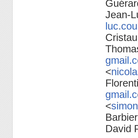
Guérar
Jean-Lu
luc.co
Cristau
Thomas
gmail.
<
nicol
Floren
gmail.
<
simon
Barbier
David 