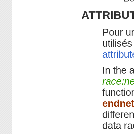
ATTRIBU
Pour un
utilisé
attribu
In the 
race:ne
functi
endnet
differe
data ra