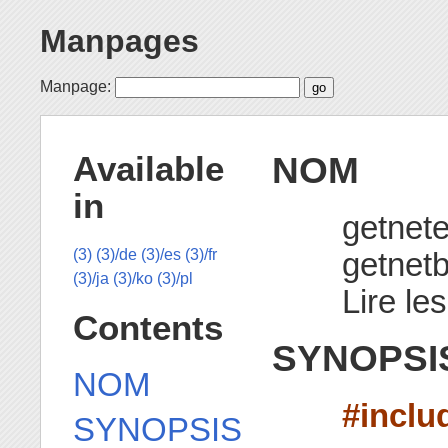
Manpages
Manpage:
NOM
Available
in
getnet
getnetb
(3)
(3)/de
(3)/es
(3)/fr
(3)/ja
(3)/ko
(3)/pl
Lire le
Contents
SYNOPSI
NOM
#inclu
SYNOPSIS