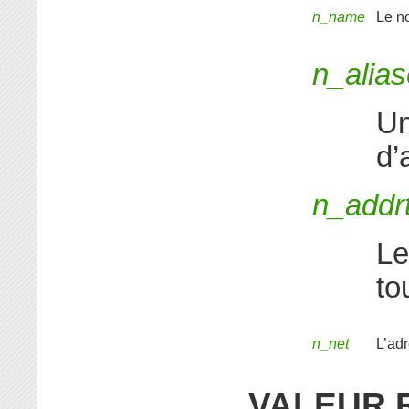
n_name
Le no
n_alia
Un
d’
n_addr
Le
to
n_net
L’adr
VALEUR 