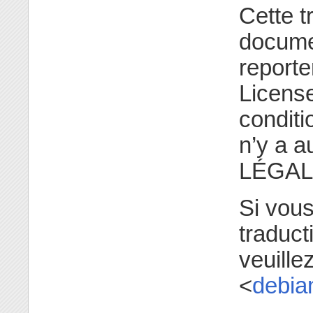
Cette t
documen
reporte
License
conditi
n’y a 
LÉGAL
Si vou
traduct
veuill
<
debia