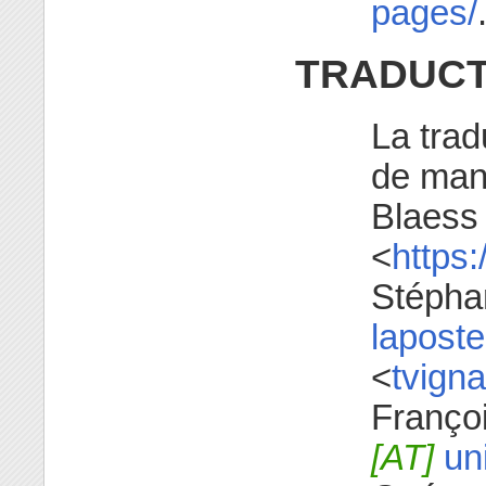
pages/
TRADUCT
La trad
de manu
Blaess
<
https:
Stépha
laposte
<
tvign
Françoi
[AT]
uni