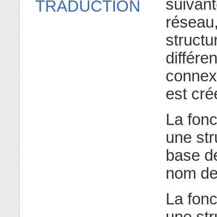
suivan
TRADUCTION
réseau,
struct
différe
connex
est cré
La fon
une st
base d
nom de
La fon
une st