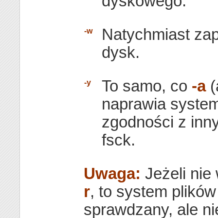
dyskowego.
Natychmiast zap
-w
dysk.
To samo, co
-a
(
-y
naprawia system 
zgodności z inn
fsck.
Uwaga:
Jeżeli nie
r
, to system plików 
sprawdzany, ale ni