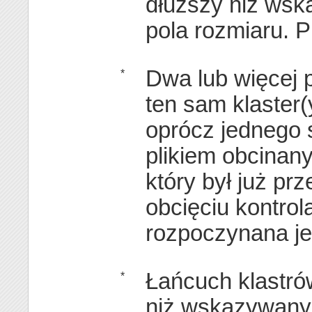
dłuższy niż ws
pola rozmiaru. Pl
Dwa lub więcej p
*
ten sam klaster(
oprócz jednego s
plikiem obcinany
który był już prz
obcięciu kontrol
rozpoczynana je
Łańcuch klastrów
*
niż wskazywany 