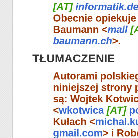
[AT]
informatik.d
Obecnie opiekuje 
Baumann <
mail
[
baumann.ch
>.
TŁUMACZENIE
Autorami polskie
niniejszej strony
są: Wojtek Kotwi
<
wkotwica
[AT]
po
Kułach <
michal.k
gmail.com
> i Rob