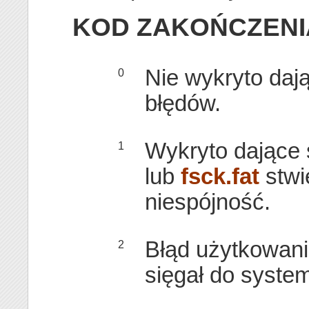
KOD ZAKOŃCZENI
Nie wykryto daj
0
błędów.
Wykryto dające 
1
lub
fsck.fat
stwi
niespójność.
Błąd użytkowan
2
sięgał do system