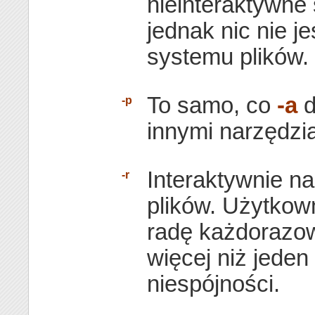
nieinteraktywne
jednak nic nie j
systemu plików.
To samo, co
-a
d
-p
innymi narzędzia
Interaktywnie n
-r
plików. Użytkown
radę każdorazow
więcej niż jede
niespójności.