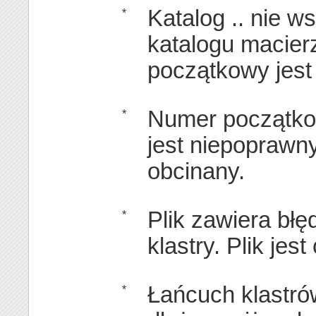
Katalog .. nie w
*
katalogu macier
początkowy jes
Numer początkow
*
jest niepoprawny.
obcinany.
Plik zawiera błę
*
klastry. Plik jes
Łańcuch klastrów
*