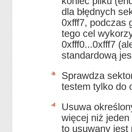
koniec pliku (en
dla błędnych se
0xfff7, podczas 
tego cel wykorz
0xfff0...0xfff7 (a
standardową jest
Sprawdza sekto
-b
testem tylko do 
Usuwa określony p
-d
więcej niż jeden 
to usuwany jest 