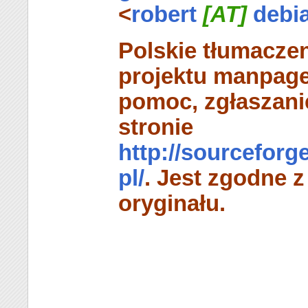
<
robert
[AT]
debia
Polskie tłumaczen
projektu manpage
pomoc, zgłaszani
stronie
http://sourceforg
pl/
. Jest zgodne 
oryginału.