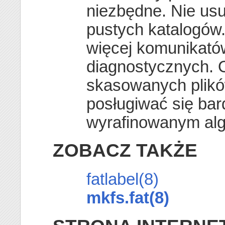
niezbędne. Nie us
pustych katalogów
więcej komunikató
diagnostycznych. 
skasowanych plik
posługiwać się bar
wyrafinowanym al
ZOBACZ TAKŻE
fatlabel(8)
mkfs.fat(8)