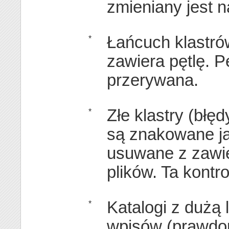
zmieniany jest 
Łańcuch klastró
*
zawiera pętlę. Pę
przerywana.
Złe klastry (błęd
*
są znakowane ja
usuwane z zawie
plików. Ta kontro
Katalogi z dużą 
*
wpisów (prawdo