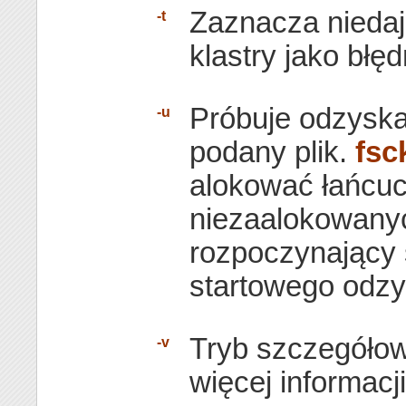
Zaznacza niedaj
-t
klastry jako błęd
Próbuje odzyska
-u
podany plik.
fsc
alokować łańcuc
niezaalokowanyc
rozpoczynający s
startowego odzy
Tryb szczegółow
-v
więcej informacj