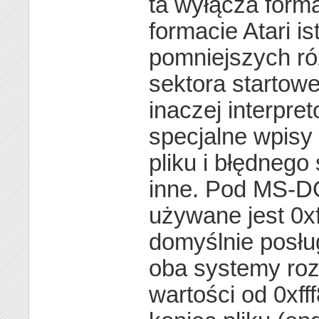
ta wyłącza forma
formacie Atari ist
pomniejszych róż
sektora startow
inaczej interpre
specjalne wpisy
pliku i błędneg
inne. Pod MS-D
używane jest 0xff
domyślnie posługu
oba systemy roz
wartości od 0xfff8