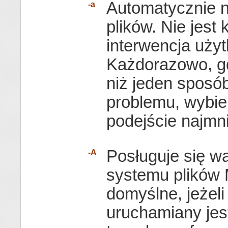
Automatycznie 
-a
plików. Nie jest
interwencja uży
Każdorazowo, gd
niż jeden sposó
problemu, wybie
podejście najmni
Posługuje się wa
-A
systemu plików
domyślne, jeżel
uruchamiany jest