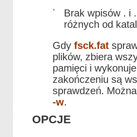
Brak wpisów . i 
*
różnych od kata
Gdy
fsck.fat
spraw
plików, zbiera wsz
pamięci i wykonuje 
zakończeniu są ws
sprawdzeń. Można 
-w
.
OPCJE