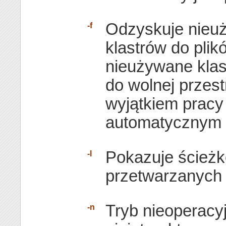
Odzyskuje nieu
-f
klastrów do pli
nieużywane kla
do wolnej przest
wyjątkiem pracy 
automatycznym 
Pokazuje ścież
-l
przetwarzanych 
Tryb nieoperacy
-n