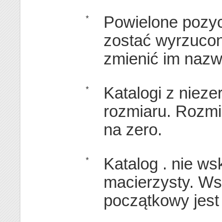
Powielone pozyc
*
zostać wyrzuco
zmienić im nazw
Katalogi z niez
*
rozmiaru. Rozmi
na zero.
Katalog . nie ws
*
macierzysty. Ws
początkowy jes