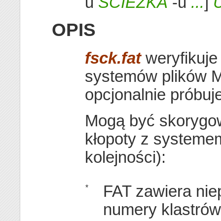
u
ŚCIEŻKA
-u
...
]
OPIS
fsck.fat
weryfikuje
systemów plików 
opcjonalnie próbuje
Mogą być skorygo
kłopoty z systemem
kolejności):
FAT zawiera nie
*
numery klastrów.