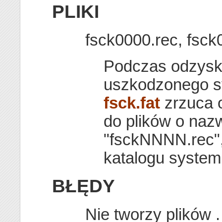
PLIKI
fsck0000.rec, fsck0
Podczas odzysk
uszkodzonego s
fsck.fat
zrzuca 
do plików o naz
"fsckNNNN.rec"
katalogu system
BŁĘDY
Nie tworzy plików . 