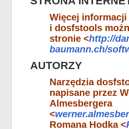
STRONA INTERN
Więcej informacji
i
dosfstools
można
stronie <
http://da
baumann.ch/softw
AUTORZY
Narzędzia
dosfst
napisane przez W
Almesbergera
<
werner.almesbe
Romana Hodka <