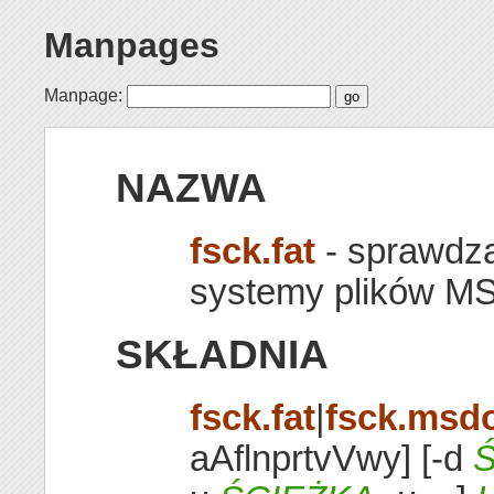
Manpages
Manpage:
NAZWA
fsck.fat
- sprawdza
systemy plików 
SKŁADNIA
fsck.fat
|
fsck.msd
aAflnprtvVwy] [-d