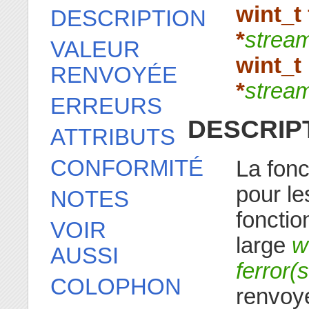
wint_t
DESCRIPTION
*
strea
VALEUR
wint_t
RENVOYÉE
*
strea
ERREURS
DESCRIP
ATTRIBUTS
CONFORMITÉ
La fon
pour le
NOTES
foncti
VOIR
large
w
AUSSI
ferror(
COLOPHON
renvoyé