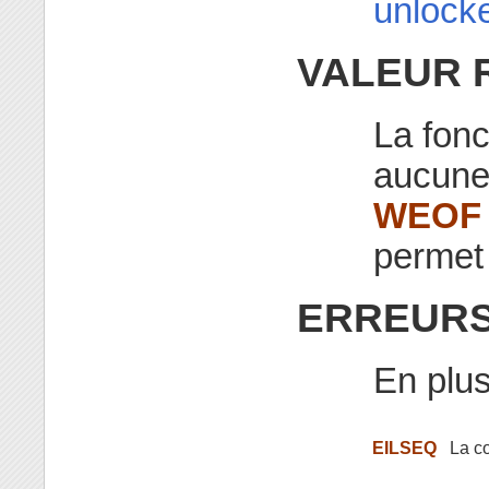
unlocke
VALEUR 
La fon
aucune 
WEOF
permet 
ERREUR
En plus
EILSEQ
La c