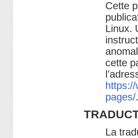
Cette p
publica
Linux. 
instruc
anomali
cette p
l’adres
https:/
pages/
TRADUCT
La trad