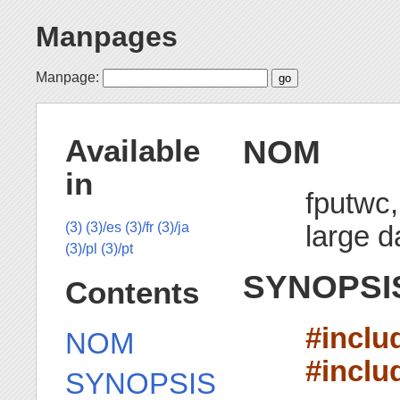
Manpages
Manpage:
NOM
Available
in
fputwc,
large d
(3)
(3)/es
(3)/fr
(3)/ja
(3)/pl
(3)/pt
SYNOPSI
Contents
#inclu
NOM
#inclu
SYNOPSIS