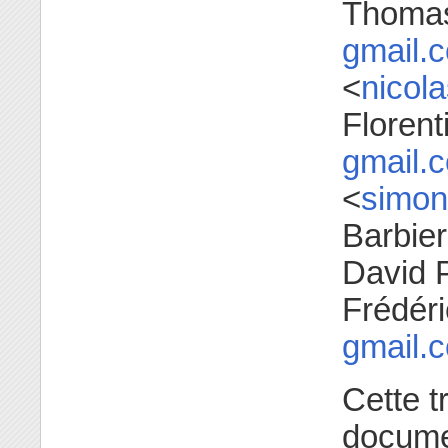
Thomas
gmail.
<
nicol
Floren
gmail.
<
simon
Barbier
David 
Frédéri
gmail.
Cette t
documen