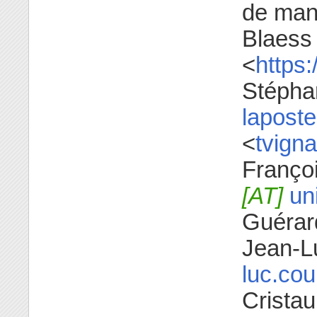
de manu
Blaess
<
https:
Stépha
laposte
<
tvign
Françoi
[AT]
uni
Guérar
Jean-Lu
luc.co
Cristau