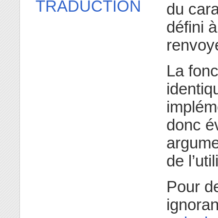
TRADUCTION
du cara
défini 
renvoy
La fonc
identiq
implém
donc év
argumen
de l’util
Pour de
ignoran