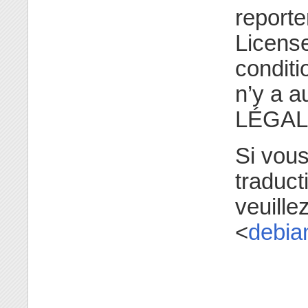
reporte
License
conditi
n’y a 
LÉGAL
Si vou
traduct
veuill
<
debia