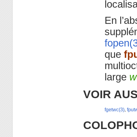
localisa
En l’ab
supplém
fopen(3
que
fp
multioc
large
w
VOIR AUS
fgetwc(3)
,
fput
COLOPH