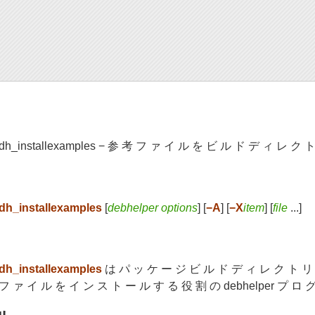
dh_installexamples − 参 考 フ ァ イ ル を ビ ル ド デ ィ レ ク
dh_installexamples
[
debhelper options
] [
−A
] [
−X
item
] [
file
...]
dh_installexamples
は パ ッ ケ ー ジ ビ ル ド デ ィ レ ク ト リ
フ ァ イ ル を イ ン ス ト ー ル す る 役 割 の debhelper プ ロ 