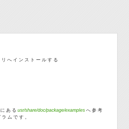
 ト リ へ イ ン ス ト ー ル す る
 に あ る
usr/share/doc/package/examples
へ 参 考
グ ラ ム で す 。