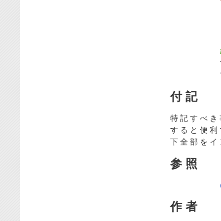
付 記
特 記 す べ き 
す る と 便 利 
下 全 部 を イ 
参 照
作 者