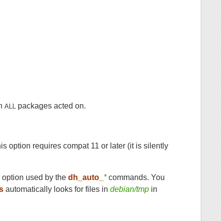
in
packages acted on.
ALL
is option requires compat 11 or later (it is silently
y
option used by the
dh_auto_
*
commands. You
s
automatically looks for files in
debian/tmp
in