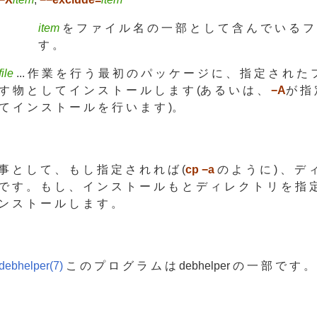
item
を フ ァ イ ル 名 の 一 部 と し て 含 ん で い る フ
す 。
file
... 作 業 を 行 う 最 初 の パ ッ ケ ー ジ に 、 指 定 さ れ た 
す 物 と し て イ ン ス ト ー ル し ま す (あ る い は 、
−A
が 指 
て イ ン ス ト ー ル を 行 い ま す )。
事 と し て 、 も し 指 定 さ れ れ ば (
cp −a
の よ う に ) 、 デ 
で す 。 も し 、 イ ン ス ト ー ル も と デ ィ レ ク ト リ を 指 
ン ス ト ー ル し ま す 。
debhelper(7)
こ の プ ロ グ ラ ム は debhelper の 一 部 で す 。