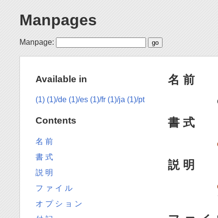
Manpages
Manpage:
名 前
Available in
(1)
(1)/de
(1)/es
(1)/fr
(1)/ja
(1)/pt
Contents
書 式
名 前
書 式
説 明
説 明
フ ァ イ ル
オ プ シ ョ ン