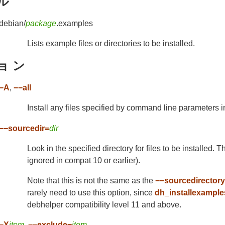
 ル
debian/
package
.examples
Lists example files or directories to be installed.
ョ ン
−A
,
−−all
Install any files specified by command line parameters 
−−sourcedir=
dir
Look in the specified directory for files to be installed. Th
ignored in compat 10 or earlier).
Note that this is not the same as the
−−sourcedirector
rarely need to use this option, since
dh_installexample
debhelper compatibility level 11 and above.
−X
item
,
−−exclude=
item