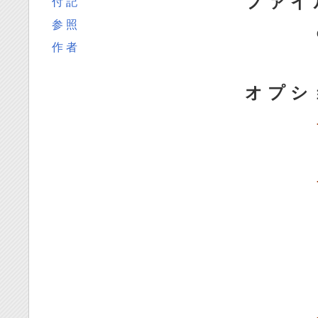
フ ァ イ
付 記
参 照
作 者
オ プ シ 