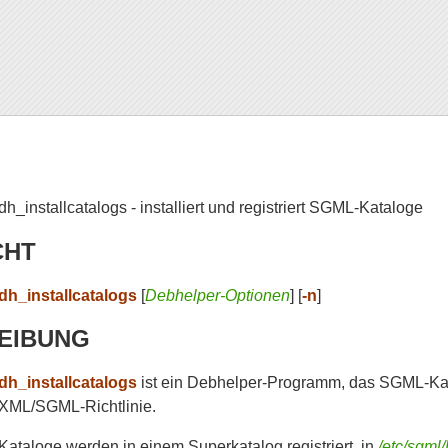
dh_installcatalogs - installiert und registriert SGML-Kataloge
CHT
dh_installcatalogs
[
Debhelper-Optionen
] [
-n
]
EIBUNG
dh_installcatalogs
ist ein Debhelper-Programm, das SGML-Katalog
XML/SGML-Richtlinie.
Kataloge werden in einem Superkatalog registriert, in
/etc/sgml