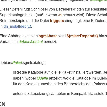
Dieser Befehl fügt Schnipsel von Betreuerskripten zur Registr
Superkataloge hinzu (außer wenn
-n
benutzt wird). Diese Schn
Betreuerskripte und die Datei
triggers
eingefügt; eine Erläuter
in
dh_installdeb(1)
.
Eine Abhängigkeit von
sgml-base
wird
${misc:Depends}
hinzu
Variable in
debian/control
benutzt.
debian/
Paket
.sgmlcatalogs
listet die Kataloge auf, die je Paket installiert werden. 
haben, wobei
Quelle
anzeigt, wo die Kataloge im Quel
für den Katalog unterhalb des Baubereichs des Pakets 
unterstützt Ersetzungsvariablen in Kompatibilitätsstufe 
EN