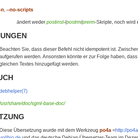
-n
,
--no-scripts
ändert weder
postinst
-/
postrm
/
prerm
-Skripte, noch wird
KUNGEN
Beachten Sie, dass dieser Befehl nicht idempotent ist. Zwische
aufgerufen werden. Ansonsten könnte er zur Folge haben, dass
gleichen Textes hinzugefügt werden.
UCH
debhelper(7)
/usr/share/doc/sgml-base-doc/
TZUNG
Diese Übersetzung wurde mit dem Werkzeug
po4a
<
http://po4
vollbio.de
und das deutsche Debian-Übersetzer-Team im Dezemb