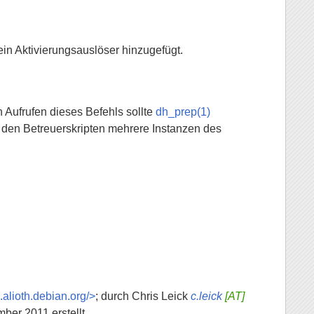
 ein Aktivierungsauslöser hinzugefügt.
n Aufrufen dieses Befehls sollte
dh_prep(1)
 den Betreuerskripten mehrere Instanzen des
a.alioth.debian.org/>
; durch Chris Leick
c.leick
[AT]
er 2011 erstellt.