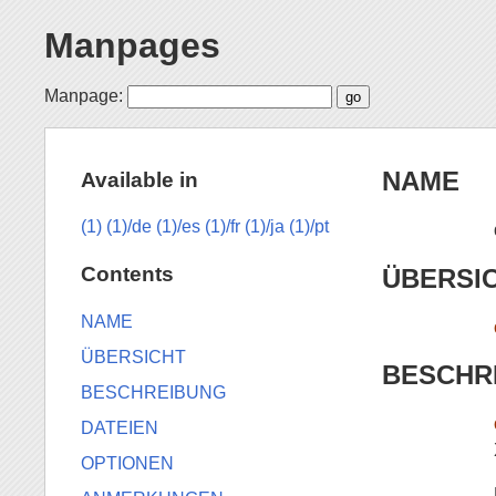
Manpages
Manpage:
NAME
Available in
(1)
(1)/de
(1)/es
(1)/fr
(1)/ja
(1)/pt
Contents
ÜBERSI
NAME
ÜBERSICHT
BESCHR
BESCHREIBUNG
DATEIEN
OPTIONEN