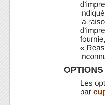
d’impre
indiqué
la rais
d’impre
fournie
« Reas
inconnu
OPTIONS
Les op
par
cu