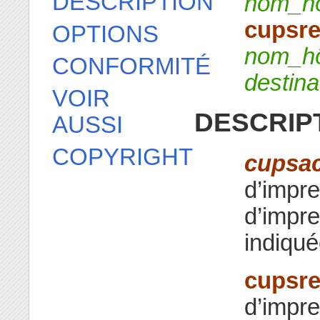
DESCRIPTION
nom_h
cupsre
OPTIONS
nom_h
CONFORMITÉ
destina
VOIR
DESCRIP
AUSSI
COPYRIGHT
cupsa
d’impre
d’impre
indiqué
cupsre
d’impre