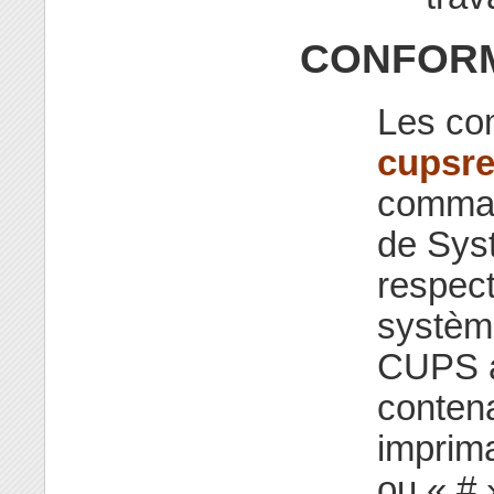
CONFORM
Les c
cupsre
comman
de Syst
respect
systèm
CUPS a
contena
imprim
ou « #