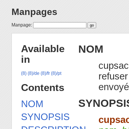
Manpages
Manpage:
NOM
Available
in
cupsacc
refuser
(8)
(8)/de
(8)/fr
(8)/pt
envoyés
Contents
SYNOPSI
NOM
SYNOPSIS
cupsa