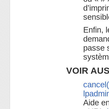
d’impri
sensibl
Enfin,
demande
passe s
systèm
VOIR AUS
cancel(
lpadmi
Aide e