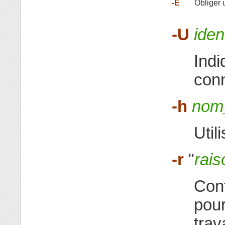
-E
Obliger 
-U
iden
Indi
conn
-h
nom
Util
-r
"
rais
Conf
pour
trava