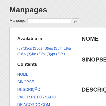
Manpages
Manpage:
NOME
Available in
(3)
(3)/cs
(3)/de
(3)/es
(3)/fr
(1)/ja
(3)/ja
(3)/ko
(3)/pl
(3)/pt
(3)/ru
SINOPS
Contents
NOME
SINOPSE
DESCRI
DESCRIÇÃO
VALOR RETORNADO
DE ACORDO COM