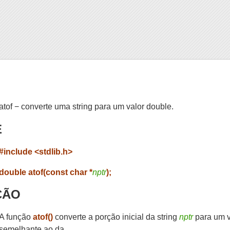
atof − converte uma string para um valor double.
E
#include <stdlib.h>
double atof(const char *
nptr
);
ÇÃO
A função
atof()
converte a porção inicial da string
nptr
para um v
semelhante ao da