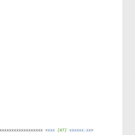
xxxxxxxxxxxxxxxxxx <
xxx
[AT]
xxxxxx.xx
>