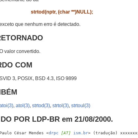
strtod(nptr, (char **)NULL);
exceto que nenhum erro é detectado.
RETORNADO
O valor convertido.
RDO COM
SVID 3, POSIX, BSD 4.3, ISO 9899
MBÉM
atoi(3)
,
atol(3)
,
strtod(3)
,
strtol(3)
,
strtoul(3)
DO POR LDP-BR em 21/08/2000.
Paulo César Mendes <
drpc
[AT]
ism.br
> (tradução) xxxxxxx